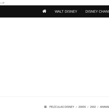
-->
WALT DISNEY
DISNEY CHAN
PELÍCULAS DISNEY
2000S
2002
ANIMA
/
/
/