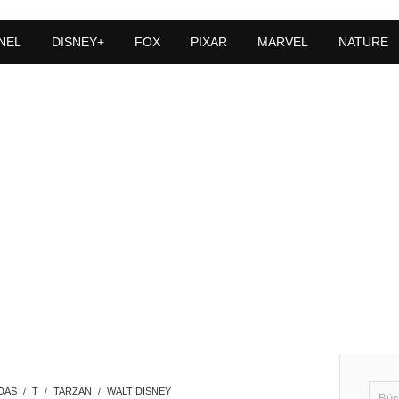
NEL
DISNEY+
FOX
PIXAR
MARVEL
NATURE
DAS
T
TARZAN
WALT DISNEY
/
/
/