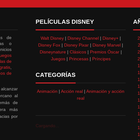
PELÍCULAS DISNEY
A
as de
Walt Disney
|
Disney Channel
|
Disney+
|
2
das o
Disney Fox
|
Disney Pixar
|
Disney Marvel
|
nicios
Disneynature
|
Clásicos
|
Premios Óscar
|
2
juegos
Juegos
|
Princesas
|
Príncipes
2
las de
1
ratis
,
1
gos de
CATEGORÍAS
1
1
 alcanzar
Animación
|
Acción real
|
Animación y acción
1
rcano al
real
1
demás de
1
nera más
1
acias por
1
Cargando...
1
1