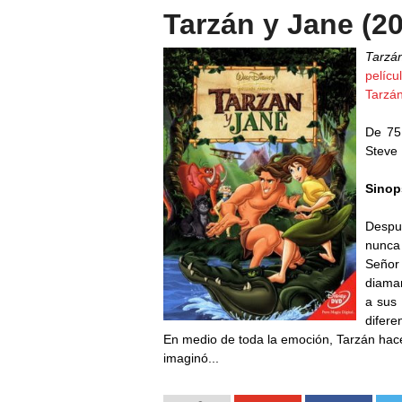
Tarzán y Jane (20
Tarzá
pelíc
Tarzá
De 75 
Steve 
Sinop
Despué
nunca
Señor 
diaman
a sus 
difere
En medio de toda la emoción, Tarzán hac
imaginó...