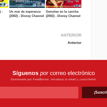
 -
Un mar de esperanza
Gemelas en la cancha
(2002) - Disney Channel
(2002) - Disney Channel
ANTERIOR
Anterior
Síguenos
por
correo electrónico
Gestionado por FeedBurner. Introduce tu email y ¡suscríbete!