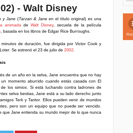
02) - Walt Disney
n y Jane
(
Tarzan & Jane
en el título original) es una
ula animada
de
Walt Disney
, secuela de la película
n
, basada en los libros de Edgar Rice Burroughs.
Rss
minutos de duración, fue dirigida por Victor Cook y
Loter. Se estrenó el 23 de julio de
2002
.
sis
s de un año en la selva, Jane encuentra que no hay
 un momento aburrido cuando estás casada con El
de los simios. Si está luchando contra ladrones de
tes selva bestias, Jane está a su lado derecho junto
amigos Terk y Tantor. Ellos pueden venir de mundos
ntes, pero son un equipo que no puede ser vencido.
e que Jane entienda su mundo mejor de lo que nunca