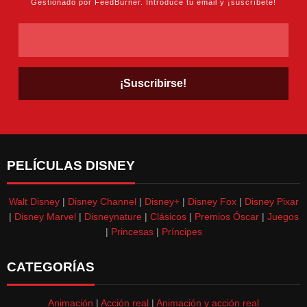
Gestionado por FeedBurner. Introduce tu email y ¡suscríbete!
PELÍCULAS DISNEY
Walt Disney
|
Disney Channel
|
Disney+
|
Disney Fox
|
Disney Pixar
|
Disney Marvel
|
Disneynature
|
Clásicos
|
Premios Óscar
|
Juegos
|
Princesas
|
Príncipes
CATEGORÍAS
Animación
|
Acción real
|
Animación y acción real