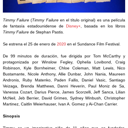
Timmy Failure
(
Timmy Failure
en el título original) es una película
de fantasía estadounidense de
Disney+
, basada en los libros
Timmy Failure
de Stephan Pastis.
Se estrena el 25 de enero de
2020
en el Sundance Film Festival.
De 99 minutos de duración, fue dirigida por Tom McCarthy y
protagonizada por Winslow Fegley, Ophelia Lovibond, Craig
Robinson, Kyle Bornheimer, Chloe Coleman, Matt Lewis, Nico
Bustamante, Nicole Anthony, Allie Dunbar, John Nania, Maureen
Andronis, Ruby Matenko, Paden Fallis, Daniel Vasic, Santiago
Veizaga, Brenda Matthews, Danni Heverin, Paul Moniz de Sa,
Vanessa Cozart, Darius Pierce, James Scorzelli, Jeff Sanca, Lilian
McNeil, Jeb Berrier, David Grimes, Sydney Winbush, Christopher
Martinez, Caitlin Weierhauser, Ivan A. Gomez y Ai-Chan Carrier.
Sinopsis
Timmy es un imaginativo niño de 11 años que es fundador,