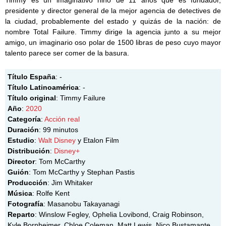
presidente y director general de la mejor agencia de detectives de
la ciudad, probablemente del estado y quizás de la nación: de
nombre Total Failure. Timmy dirige la agencia junto a su mejor
amigo, un imaginario oso polar de 1500 libras de peso cuyo mayor
talento parece ser comer de la basura.
Título España
: -
Título Latinoamérica
: -
Título original
: Timmy Failure
Año
:
2020
Categoría
:
Acción real
Duración
: 99 minutos
Estudio
:
Walt Disney
y Etalon Film
Distribución
:
Disney+
Director
: Tom McCarthy
Guión
: Tom McCarthy y Stephan Pastis
Producción
: Jim Whitaker
Música
: Rolfe Kent
Fotografía
: Masanobu Takayanagi
Reparto
: Winslow Fegley, Ophelia Lovibond, Craig Robinson,
Kyle Bornheimer, Chloe Coleman, Matt Lewis, Nico Bustamante,