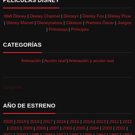
PELÍCULAS DISNEY
Walt Disney
|
Disney Channel
|
Disney+
|
Disney Fox
|
Disney Pixar
|
Disney Marvel
|
Disneynature
|
Clásicos
|
Premios Óscar
|
Juegos
|
Princesas
|
Príncipes
CATEGORÍAS
Animación
|
Acción real
|
Animación y acción real
Cargando...
AÑO DE ESTRENO
2020
|
2019
|
2018
|
2017
|
2016
|
2015
|
2014
|
2013
|
2012
|
2011
|
2010
|
2009
|
2008
|
2007
|
2006
|
2005
|
2004
|
2003
|
2002
|
2001
|
2000
|
1999
|
1998
|
1997
|
1996
|
1995
|
1994
|
1993
|
1992