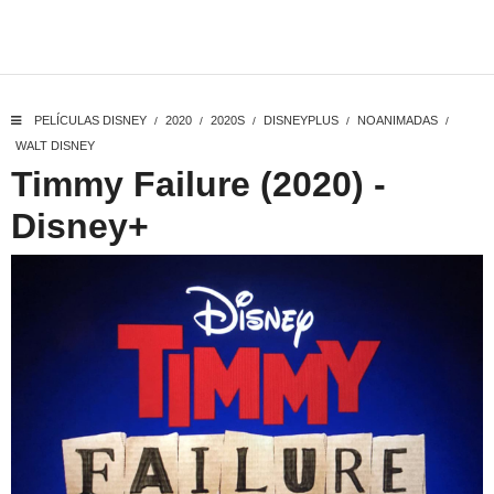
PELÍCULAS DISNEY
2020
2020S
DISNEYPLUS
NOANIMADAS
/
/
/
/
/
WALT DISNEY
Timmy Failure (2020) -
Disney+