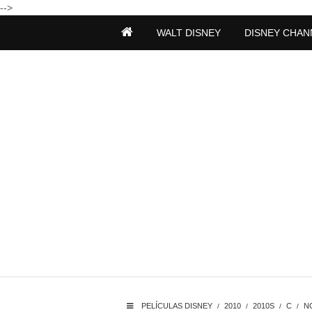
-->
WALT DISNEY
DISNEY CHAN
PELÍCULAS DISNEY
2010
2010S
C
N
/
/
/
/