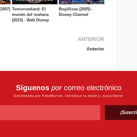
(2007)
Tomorrowland: El
Brujillizas (2005) -
mundo del mañana
Disney Channel
(2015) - Walt Disney
ANTERIOR
Anterior
Síguenos
por
correo electrónico
Gestionado por FeedBurner. Introduce tu email y ¡suscríbete!