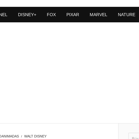
NEL
DISNEY+
FOX
PIXAR
MARVEL
NATURE
OANIMADAS
WALT DISNEY
/