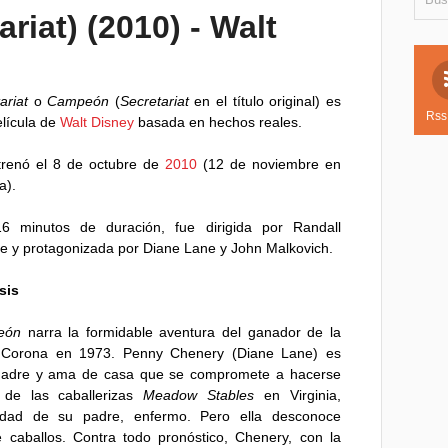
iat) (2010) - Walt
ariat
o
Campeón
(
Secretariat
en el título original) es
Rss
lícula de
Walt Disney
basada en hechos reales.
trenó el 8 de octubre de
2010
(12 de noviembre en
a).
6 minutos de duración, fue dirigida por Randall
e y protagonizada por Diane Lane y John Malkovich.
sis
eón
narra la formidable aventura del ganador de la
e Corona en 1973. Penny Chenery (Diane Lane) es
adre y ama de casa que se compromete a hacerse
 de las caballerizas
Meadow Stables
en Virginia,
edad de su padre, enfermo. Pero ella desconoce
 caballos. Contra todo pronóstico, Chenery, con la