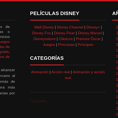
PELÍCULAS DISNEY
A
as de
Walt Disney
|
Disney Channel
|
Disney+
|
2
das o
Disney Fox
|
Disney Pixar
|
Disney Marvel
|
nicios
Disneynature
|
Clásicos
|
Premios Óscar
|
2
juegos
Juegos
|
Princesas
|
Príncipes
2
las de
1
ratis
,
1
gos de
CATEGORÍAS
1
1
 alcanzar
Animación
|
Acción real
|
Animación y acción
1
rcano al
real
1
demás de
1
nera más
1
acias por
1
Cargando...
1
1
1