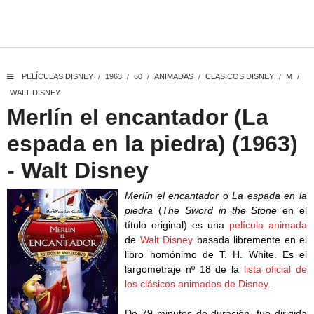
PELÍCULAS DISNEY
1963
60
ANIMADAS
CLASICOS DISNEY
M
/
/
/
/
/
/
WALT DISNEY
Merlín el encantador (La
espada en la piedra) (1963)
- Walt Disney
Merlín el encantador
o
La espada en la
piedra
(
The Sword in the Stone
en el
título original) es una
película animada
de
Walt Disney
basada libremente en el
libro homónimo de T. H. White. Es el
largometraje nº 18 de la
lista oficial de
los clásicos animados de Disney
.
De 79 minutos de duración, fue dirigida