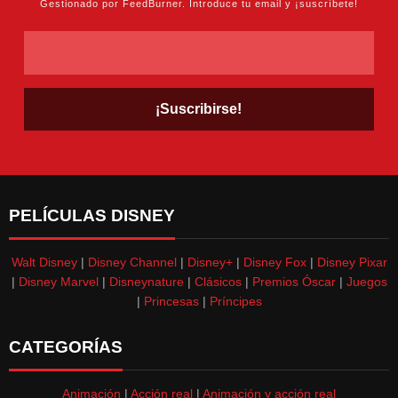
Gestionado por FeedBurner. Introduce tu email y ¡suscríbete!
PELÍCULAS DISNEY
Walt Disney
|
Disney Channel
|
Disney+
|
Disney Fox
|
Disney Pixar
|
Disney Marvel
|
Disneynature
|
Clásicos
|
Premios Óscar
|
Juegos
|
Princesas
|
Príncipes
CATEGORÍAS
Animación
|
Acción real
|
Animación y acción real