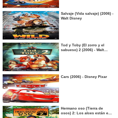
Salvaje (Vida salvaje) (2006) -
Walt Disney
Tod y Toby (El zorro y el
sabueso) 2 (2006) - Walt
Disney
Cars (2006) - Disney Pixar
Hermano oso (Tierra de
osos) 2: Los alces están en
alza (2006) - Walt Disney