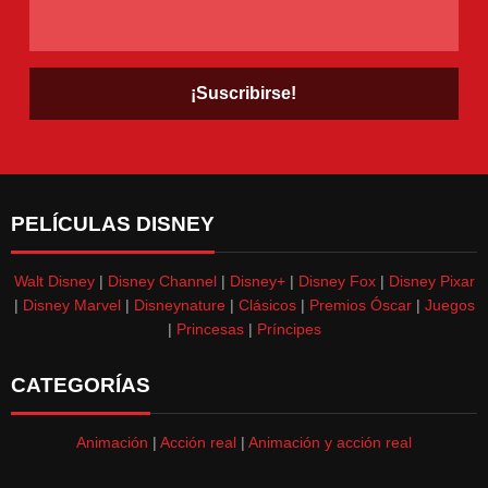
PELÍCULAS DISNEY
Walt Disney
|
Disney Channel
|
Disney+
|
Disney Fox
|
Disney Pixar
|
Disney Marvel
|
Disneynature
|
Clásicos
|
Premios Óscar
|
Juegos
|
Princesas
|
Príncipes
CATEGORÍAS
Animación
|
Acción real
|
Animación y acción real